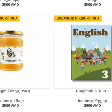
3500
AMD
3500
AMD
ՅՆ ՀՀ-ՈՒՄ
ԱՌԱՔՈՒՄԸ ՄԻԱՅՆ ՀՀ-ՈՒՄ
 կրեմ-մեղր, 350 գ
Անգլերեն 3/Մաս 1
անութ
,
Մեղր
Խանութ
,
Գրքեր
3500
AMD
3900
AMD