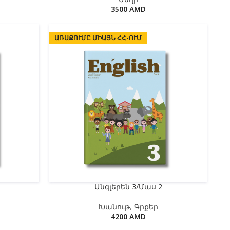
3500
AMD
ԱՌԱՔՈՒՄԸ ՄԻԱՅՆ ՀՀ-ՈՒՄ
Անգլերեն 3/Մաս 2
Խանութ
,
Գրքեր
4200
AMD