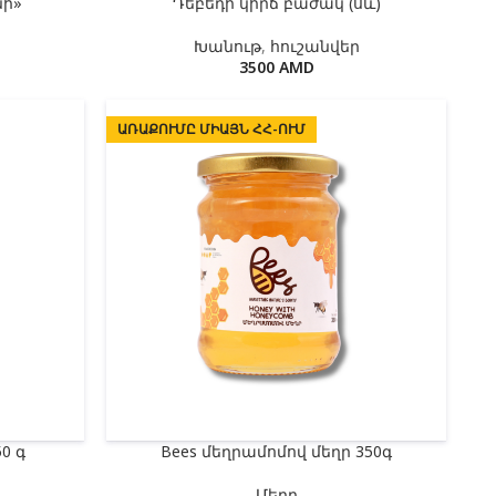
նի»
Դեբեդի կիրճ բաժակ (սև)
Խանութ
,
հուշանվեր
3500
AMD
ԱՌԱՔՈՒՄԸ ՄԻԱՅՆ ՀՀ-ՈՒՄ
0 գ
Bees մեղրամոմով մեղր 350գ
Մեղր