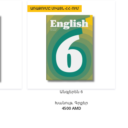
ԱՌԱՔՈՒՄԸ ՄԻԱՅՆ ՀՀ-ՈՒՄ
Անգլերեն 6
Խանութ
,
Գրքեր
4500
AMD