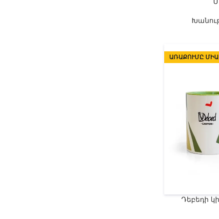
Մ
Խանու
ԱՌԱՔՈՒՄԸ ՄԻԱ
Դեբեդի կ