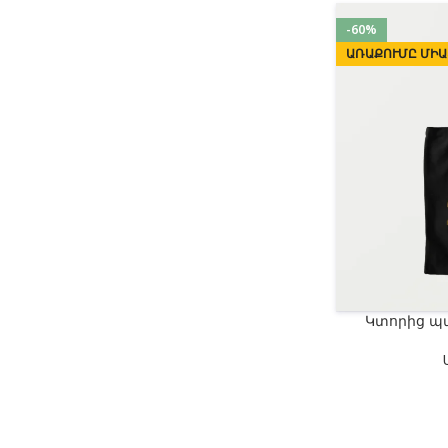
-60%
ԱՌԱՔՈՒՄԸ ՄԻԱ
Կտորից պ