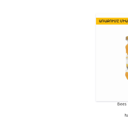
ԱՌԱՔՈՒՄԸ ՄԻԱ
Bees
Խ