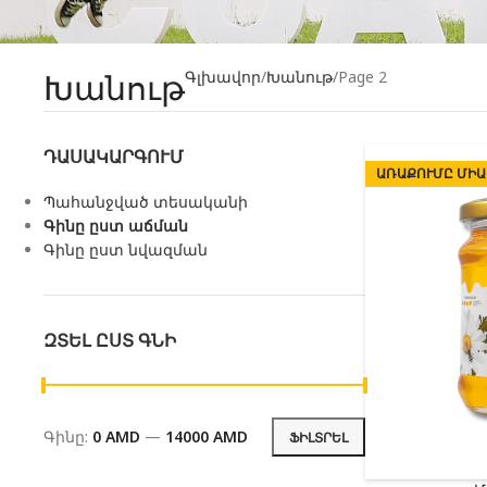
Խանութ
Գլխավոր
Խանութ
Page 2
ԴԱՍԱԿԱՐԳՈՒՄ
ԱՌԱՔՈՒՄԸ ՄԻԱ
Պահանջված տեսականի
Գինը ըստ աճման
Գինը ըստ նվազման
ԶՏԵԼ ԸՍՏ ԳՆԻ
Գինը:
0 AMD
—
14000 AMD
ՖԻԼՏՐԵԼ