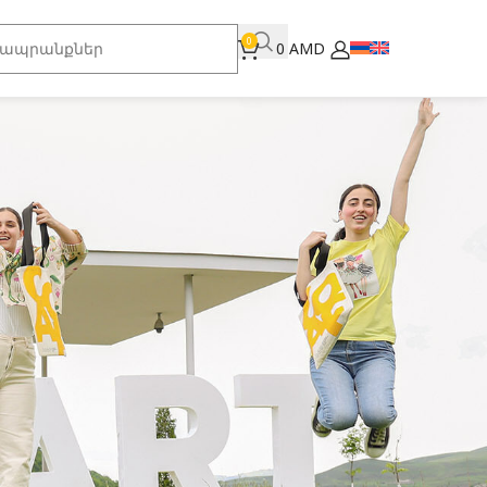
0
0
AMD