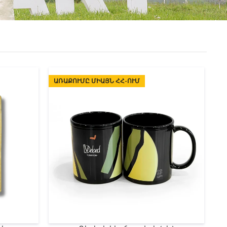
ԱՌԱՔՈՒՄԸ ՄԻԱՅՆ ՀՀ-ՈՒՄ