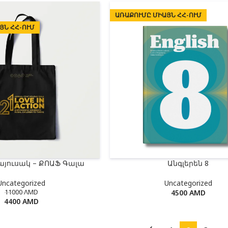
ԱՌԱՔՈՒՄԸ ՄԻԱՅՆ ՀՀ-ՈՒՄ
ՅՆ ՀՀ-ՈՒՄ
այուսակ – ՔՈԱՖ Գալա
Անգլերեն 8
Uncategorized
Uncategorized
11000
AMD
4500
AMD
4400
AMD