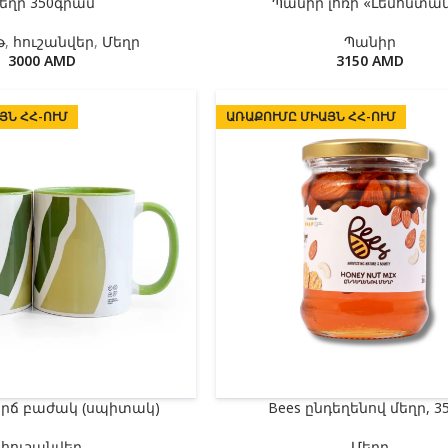
եղր 350գրամ
Պանիր լոռի «Լեմոնտա
թ
,
հուշանվեր
,
Մեղր
Պանիր
3000
AMD
3150
AMD
ՅՆ ՀՀ-ՈՒՄ
ԱՌԱՔՈՒՄԸ ՄԻԱՅՆ ՀՀ-ՈՒՄ
իրճ բաժակ (սպիտակ)
Bees ընդեղենով մեղր, 35
հուշանվեր
Մեղր