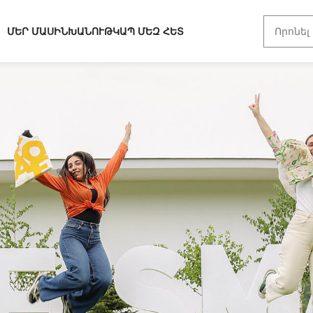
ՄԵՐ ՄԱՍԻՆ
ԽԱՆՈՒԹ
ԿԱՊ ՄԵԶ ՀԵՏ