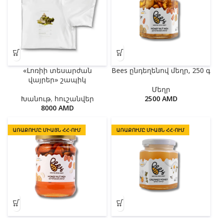
«Լոռիի տեսարժան
Bees ընդեղենով մեղր, 250 գ
վայրեր» շապիկ
Մեղր
Խանութ
,
հուշանվեր
2500
AMD
8000
AMD
ԱՌԱՔՈՒՄԸ ՄԻԱՅՆ ՀՀ-ՈՒՄ
ԱՌԱՔՈՒՄԸ ՄԻԱՅՆ ՀՀ-ՈՒՄ