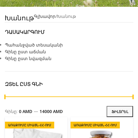
Խանութ
Գլխավոր
Խանութ
ԴԱՍԱԿԱՐԳՈՒՄ
Պահանջված տեսականի
Գինը ըստ աճման
Գինը ըստ նվազման
ԶՏԵԼ ԸՍՏ ԳՆԻ
Գինը:
0 AMD
—
14000 AMD
ՖԻԼՏՐԵԼ
ԱՌԱՔՈՒՄԸ ՄԻԱՅՆ ՀՀ-ՈՒՄ
ԱՌԱՔՈՒՄԸ ՄԻԱՅՆ ՀՀ-ՈՒՄ