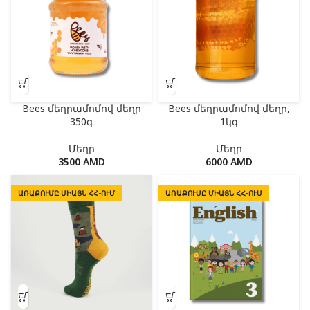
Bees մեղրամոմով մեղր
Bees մեղրամոմով մեղր,
350գ
1կգ
Մեղր
Մեղր
3500
AMD
6000
AMD
ԱՌԱՔՈՒՄԸ ՄԻԱՅՆ ՀՀ-ՈՒՄ
ԱՌԱՔՈՒՄԸ ՄԻԱՅՆ ՀՀ-ՈՒՄ