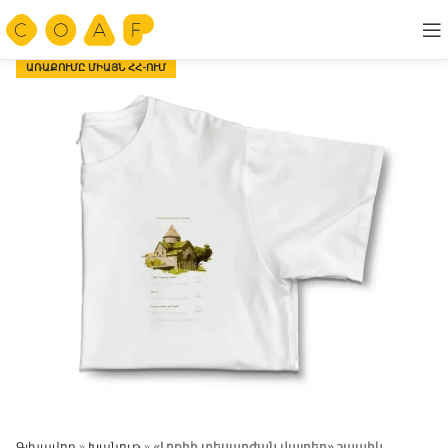
ԱՌԱՔՈՒՄԸ ՄԻԱՅՆ ՀՀ-ՈՒՄ
Գլխավոր
»
Խանութ
»
«Լոռիի տեսարժան վայրեր» շապիկ