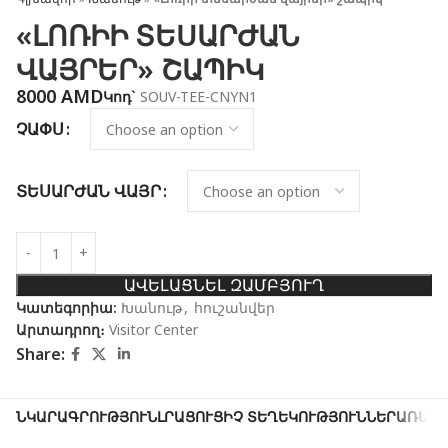
«ԼՈՌԻԻ ՏԵՍԱՐԺԱՆ
ՎԱՅՐԵՐ» ՇԱՊԻԿ
8000
AMD
Կոդ`
SOUV-TEE-CNYN1
ՉԱՓՍ
ՏԵՍԱՐԺԱՆ ՎԱՅՐ
ԱՎԵԼԱՑՆԵԼ ԶԱՄԲՅՈՒՂ
Կատեգորիա:
Խանութ
,
հուշանվեր
Արտադրող։
Visitor Center
Share:
ՆԿԱՐԱԳՐՈՒԹՅՈՒՆ
ԼՐԱՑՈՒՑԻՉ ՏԵՂԵԿՈՒԹՅՈՒՆՆԵՐ
ԱՌԱՔՈ