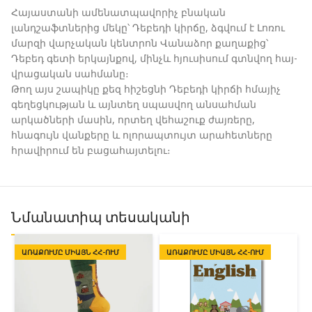
Հայաստանի ամենատպավորիչ բնական
լանդշաֆտներից մեկը՝ Դեբեդի կիրճը, ձգվում է Լոռու
մարզի վարչական կենտրոն Վանաձոր քաղաքից՝
Դեբեդ գետի երկայնքով, մինչև հյուսիսում գտնվող հայ-
վրացական սահմանը։
Թող այս շապիկը քեզ հիշեցնի Դեբեդի կիրճի հմայիչ
գեղեցկության և այնտեղ սպասվող անսահման
արկածների մասին, որտեղ վեհաշուք ժայռերը,
հնագույն վանքերը և ոլորապտույտ արահետները
հրավիրում են բացահայտելու։
Նմանատիպ տեսականի
ԱՌԱՔՈՒՄԸ ՄԻԱՅՆ ՀՀ-ՈՒՄ
ԱՌԱՔՈՒՄԸ ՄԻԱՅՆ ՀՀ-ՈՒՄ