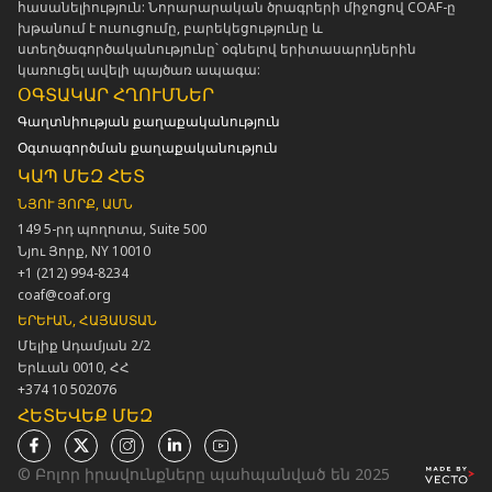
հասանելիություն: Նորարարական ծրագրերի միջոցով COAF-ը
խթանում է ուսուցումը, բարեկեցությունը և
ստեղծագործականությունը՝ օգնելով երիտասարդներին
կառուցել ավելի պայծառ ապագա:
ՕԳՏԱԿԱՐ ՀՂՈՒՄՆԵՐ
Գաղտնիության քաղաքականություն
Օգտագործման քաղաքականություն
ԿԱՊ ՄԵԶ ՀԵՏ
ՆՅՈՒ ՅՈՐՔ, ԱՄՆ
149 5-րդ պողոտա, Suite 500
Նյու Յորք, NY 10010
+1 (212) 994-8234
coaf@coaf.org
ԵՐԵՒԱՆ, ՀԱՅԱՍՏԱՆ
Մելիք Ադամյան 2/2
Երևան 0010, ՀՀ
+374 10 502076
ՀԵՏԵՎԵՔ ՄԵԶ
© Բոլոր իրավունքները պահպանված են 2025