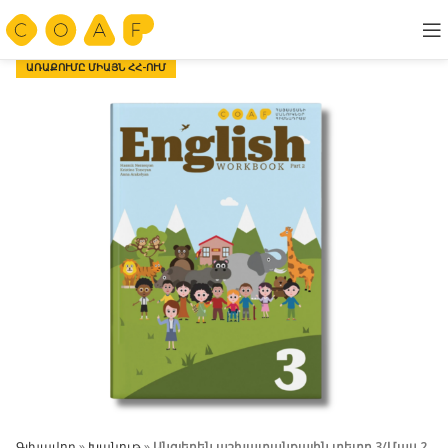
ԱՌԱՔՈՒՄԸ ՄԻԱՅՆ ՀՀ-ՈՒՄ
Գլխավոր
»
Խանութ
»
Անգլերեն աշխատանքային տետր 3/Մաս 2