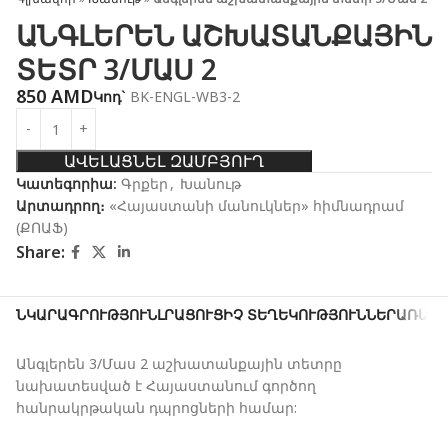
ԱՆԳԼԵՐԵՆ ԱՇԽԱՏԱՆՔԱՅԻՆ
ՏԵՏՐ 3/ՄԱՍ 2
850
AMD
Կոդ`
BK-ENGL-WB3-2
ԱՎԵԼԱՑՆԵԼ ԶԱՄԲՅՈՒՂ
Կատեգորիա:
Գրքեր
,
Խանութ
Արտադրող։
«Հայաստանի մանուկներ» հիմնադրամ
(ՔՈԱՖ)
Share:
ՆԿԱՐԱԳՐՈՒԹՅՈՒՆ
ԼՐԱՑՈՒՑԻՉ ՏԵՂԵԿՈՒԹՅՈՒՆՆԵՐ
ԱՌԱՔՈ
Անգլերեն 3/Մաս 2 աշխատանքային տետրը
նախատեսված է Հայաստանում գործող
հանրակրթական դպրոցների համար: