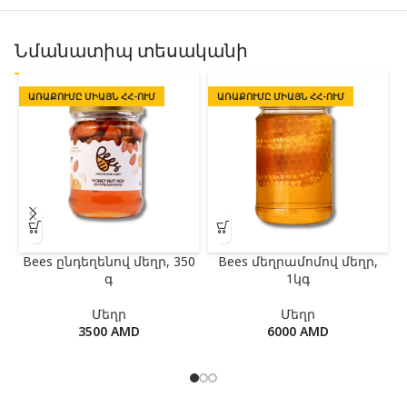
Նմանատիպ տեսականի
ԱՌԱՔՈՒՄԸ ՄԻԱՅՆ ՀՀ-ՈՒՄ
ԱՌԱՔՈՒՄԸ ՄԻԱՅՆ ՀՀ-ՈՒՄ
Bees ընդեղենով մեղր, 350
Bees մեղրամոմով մեղր,
գ
1կգ
Մեղր
Մեղր
3500
AMD
6000
AMD